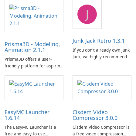
emulator built atop the
供了一个全面的解决方案，用
J
BlueStacks engine and tuned
于跨各种设备和电子书格式组
for MSI hardware.
织、转换、编辑和同步电子
书。 电子书图书馆管理：
Calibre 作为组织和管理电子书
的中央图书馆，允许用户轻松
Junk Jack Retro 1.3.1
Prisma3D - Modeling,
对电子书进行分类、标记和搜
Animation 2.1.1
If you don't already own Junk
索。它提供强大的图书馆管理
Jack, we highly recommend
功能，以保持电子书收藏井井
Prisma3D offers a user-
purchasing it before
有条。 电子书格式转换： 用户
friendly platform for aspiring
considering Junk Jack Retro.
可以使用 Calibre …
3D creators to bring their
This game is where it all
imagination to life. With a
began! Junk Jack Retro,
wide range of tools and
formerly known as Junk Jack,
features, this app allows
now offers widescreen
users to easily design 3D
support.
models and generate
EasyMC Launcher
Cisdem Video
captivating animated scenes.
1.6.14
Compressor 3.0.0
The EasyMC Launcher is a
Cisdem Video Compressor is
free and easy-to-use
a free video compression